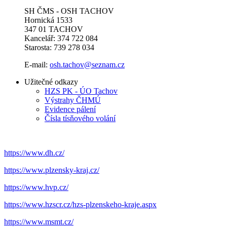
SH ČMS - OSH TACHOV
Hornická 1533
347 01 TACHOV
Kancelář: 374 722 084
Starosta: 739 278 034
E-mail:
osh.tachov@seznam.cz
Užitečné odkazy
HZS PK - ÚO Tachov
Výstrahy ČHMÚ
Evidence pálení
Čísla tísňového volání
https://www.dh.cz/
https://www.plzensky-kraj.cz/
https://www.hvp.cz/
https://www.hzscr.cz/hzs-plzenskeho-kraje.aspx
https://www.msmt.cz/