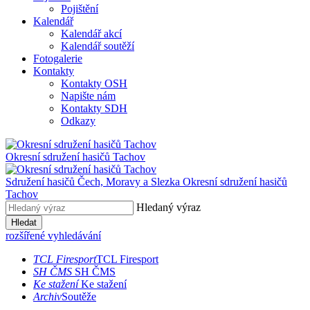
Pojištění
Kalendář
Kalendář akcí
Kalendář soutěží
Fotogalerie
Kontakty
Kontakty OSH
Napište nám
Kontakty SDH
Odkazy
Okresní sdružení hasičů
Tachov
Sdružení hasičů Čech, Moravy a Slezka
Okresní sdružení hasičů
Tachov
Hledaný výraz
Hledat
rozšířené vyhledávání
TCL Firesport
TCL Firesport
SH ČMS
SH ČMS
Ke stažení
Ke stažení
Archiv
Soutěže