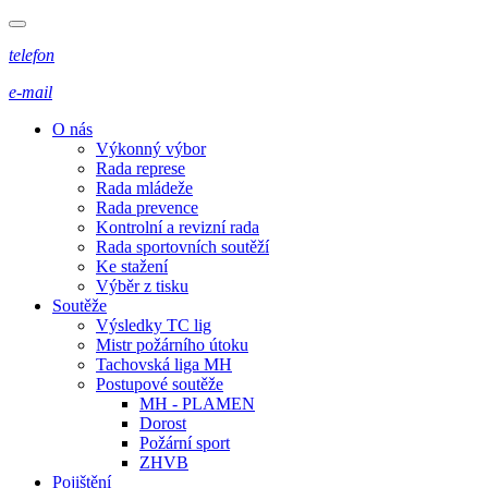
telefon
e-mail
O nás
Výkonný výbor
Rada represe
Rada mládeže
Rada prevence
Kontrolní a revizní rada
Rada sportovních soutěží
Ke stažení
Výběr z tisku
Soutěže
Výsledky TC lig
Mistr požárního útoku
Tachovská liga MH
Postupové soutěže
MH - PLAMEN
Dorost
Požární sport
ZHVB
Pojištění