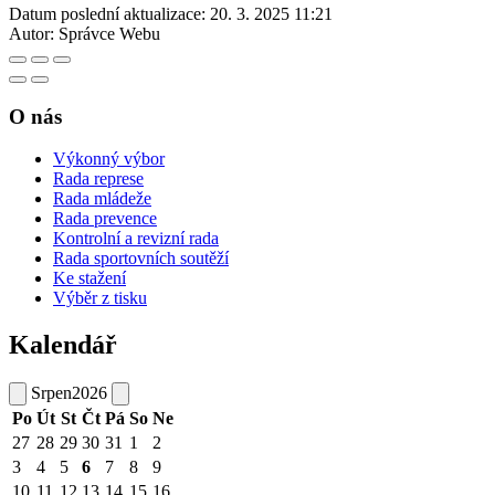
Datum poslední aktualizace:
20. 3. 2025 11:21
Autor:
Správce Webu
O nás
Výkonný výbor
Rada represe
Rada mládeže
Rada prevence
Kontrolní a revizní rada
Rada sportovních soutěží
Ke stažení
Výběr z tisku
Kalendář
Srpen
2026
Po
Út
St
Čt
Pá
So
Ne
27
28
29
30
31
1
2
3
4
5
6
7
8
9
10
11
12
13
14
15
16