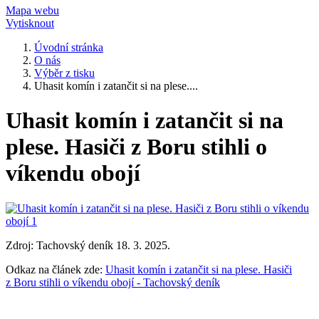
Mapa webu
Vytisknout
Úvodní stránka
O nás
Výběr z tisku
Uhasit komín i zatančit si na plese....
Uhasit komín i zatančit si na
plese. Hasiči z Boru stihli o
víkendu obojí
Zdroj: Tachovský deník 18. 3. 2025.
Odkaz na článek zde:
Uhasit komín i zatančit si na plese. Hasiči
z Boru stihli o víkendu obojí - Tachovský deník