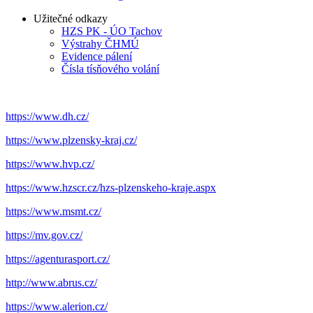
Užitečné odkazy
HZS PK - ÚO Tachov
Výstrahy ČHMÚ
Evidence pálení
Čísla tísňového volání
https://www.dh.cz/
https://www.plzensky-kraj.cz/
https://www.hvp.cz/
https://www.hzscr.cz/hzs-plzenskeho-kraje.aspx
https://www.msmt.cz/
https://mv.gov.cz/
https://agenturasport.cz/
http://www.abrus.cz/
https://www.alerion.cz/