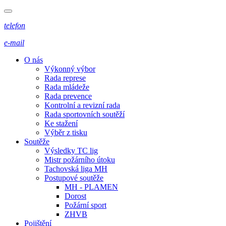
telefon
e-mail
O nás
Výkonný výbor
Rada represe
Rada mládeže
Rada prevence
Kontrolní a revizní rada
Rada sportovních soutěží
Ke stažení
Výběr z tisku
Soutěže
Výsledky TC lig
Mistr požárního útoku
Tachovská liga MH
Postupové soutěže
MH - PLAMEN
Dorost
Požární sport
ZHVB
Pojištění