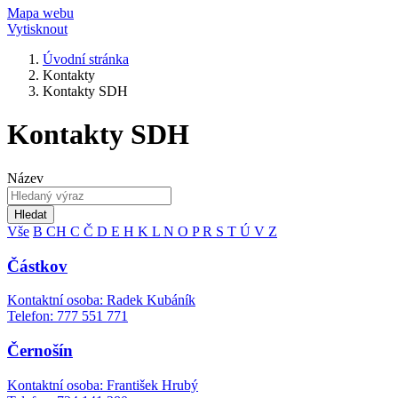
Mapa webu
Vytisknout
Úvodní stránka
Kontakty
Kontakty SDH
Kontakty SDH
Název
Hledat
Vše
B
CH
C
Č
D
E
H
K
L
N
O
P
R
S
T
Ú
V
Z
Částkov
Kontaktní osoba: Radek Kubáník
Telefon: 777 551 771
Černošín
Kontaktní osoba: František Hrubý