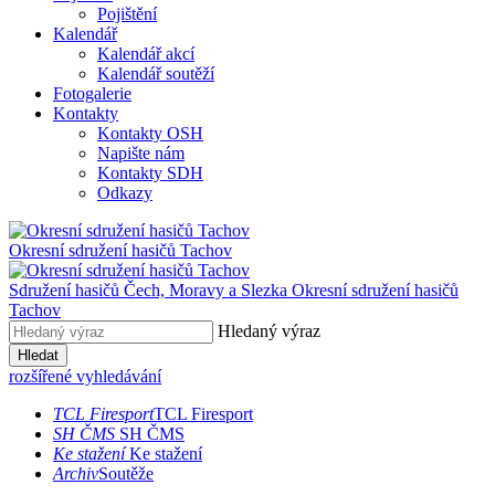
Pojištění
Kalendář
Kalendář akcí
Kalendář soutěží
Fotogalerie
Kontakty
Kontakty OSH
Napište nám
Kontakty SDH
Odkazy
Okresní sdružení hasičů
Tachov
Sdružení hasičů Čech, Moravy a Slezka
Okresní sdružení hasičů
Tachov
Hledaný výraz
Hledat
rozšířené vyhledávání
TCL Firesport
TCL Firesport
SH ČMS
SH ČMS
Ke stažení
Ke stažení
Archiv
Soutěže